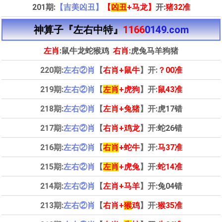
201期:
【吉美凶丑】
【
凶丑
+马龙】
开:
猪32准
神算子『左右中特』
1166
0149.com
左肖
:鼠牛龙蛇猴鸡
右肖
:虎兔马羊狗猪
220期:
左右②肖
【
右肖+鼠牛
】开:
？00准
219期:
左右②肖
【
左肖
+虎狗
】开:
鼠43准
218期:
左右②肖
【
左肖+兔猪
】开:
虎17错
217期:
左右②肖
【
右肖+鸡龙
】开:
蛇26错
216期:
左右②肖
【
右肖
+蛇牛
】开:
马37准
215期:
左右②肖
【
左肖
+虎兔
】开:
蛇14准
214期:
左右②肖
【
左肖+马羊
】开:
兔04错
213期:
左右②肖
【
右肖+
猴
鸡
】开:
猴35准