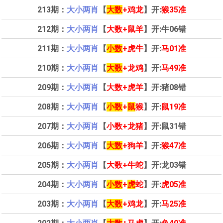
213期：
大小两肖
【
大数
+鸡龙
】开:
猴35准
212期：
大小两肖
【
大数
+鼠羊
】开:
牛06错
211期：
大小两肖
【
小数
+虎牛
】开:
马01准
210期：
大小两肖
【
大数
+龙鸡
】开:
马49准
209期：
大小两肖
【
大数
+虎羊
】开:
猪08错
208期：
大小两肖
【
小数
+
鼠
猴
】开:
鼠19准
207期：
大小两肖
【
小数
+龙猪
】开:
鼠31错
206期：
大小两肖
【
大数
+狗羊
】开:
猴47准
205期：
大小两肖
【
大数
+牛蛇
】开:
龙03错
204期：
大小两肖
【
小数
+
虎
蛇
】开:
虎05准
203期：
大小两肖
【
大数
+鸡龙
】开:
马25准