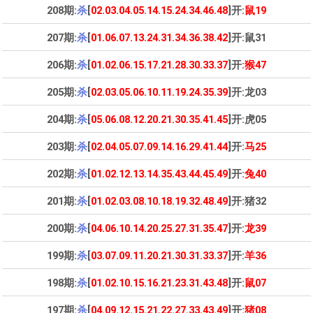
208期:
杀
[
02.03.04.05.14.15.24.34.46.48
]开:
鼠19
207期:
杀
[
01.06.07.13.24.31.34.36.38.42
]开:
鼠31
206期:
杀
[
01.02.06.15.17.21.28.30.33.37
]开:
猴47
205期:
杀
[
02.03.05.06.10.11.19.24.35.39
]开:
龙03
204期:
杀
[
05.06.08.12.20.21.30.35.41.45
]开:
虎05
203期:
杀
[
02.04.05.07.09.14.16.29.41.44
]开:
马25
202期:
杀
[
01.02.12.13.14.35.43.44.45.49
]开:
兔40
201期:
杀
[
01.02.03.08.10.18.19.32.48.49
]开:
猪32
200期:
杀
[
04.06.10.14.20.25.27.31.35.47
]开:
龙39
199期:
杀
[
03.07.09.11.20.21.30.31.33.37
]开:
羊36
198期:
杀
[
01.02.10.15.16.21.23.31.43.48
]开:
鼠07
197期:
杀
[
04.09.12.15.21.22.27.33.43.49
]开:
猪08