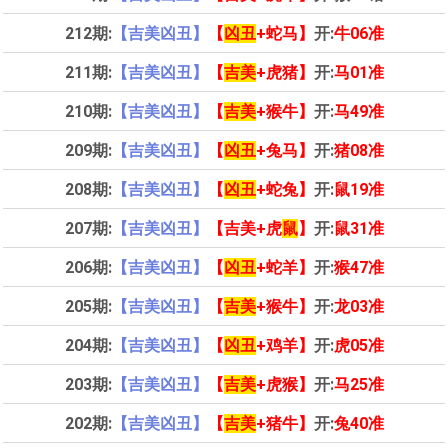
212期:
【吉美凶丑】
【
凶丑
+蛇马】
开:
牛06准
211期:
【吉美凶丑】
【
吉美
+虎猪】
开:
马01准
210期:
【吉美凶丑】
【
吉美
+猴牛】
开:
马49准
209期:
【吉美凶丑】
【
凶丑
+兔马】
开:
猪08准
208期:
【吉美凶丑】
【
凶丑
+蛇兔】
开:
鼠19准
207期:
【吉美凶丑】
【吉美+虎
鼠
】
开:
鼠31准
206期:
【吉美凶丑】
【
凶丑
+蛇羊】
开:
猴47准
205期:
【吉美凶丑】
【
吉美
+猴牛】
开:
龙03准
204期:
【吉美凶丑】
【
凶丑
+鸡羊】
开:
虎05准
203期:
【吉美凶丑】
【
吉美
+虎猴】
开:
马25准
202期:
【吉美凶丑】
【
吉美
+猪牛】
开:
兔40准