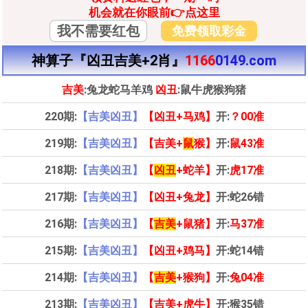
机会就在你眼前👉点这里
我不需要红包
免费领取彩金
神算子『凶丑吉美+2肖』
1166
0149.com
吉美
:兔龙蛇马羊鸡
凶丑
:鼠牛虎猴狗猪
220期:
【吉美凶丑】
【凶丑+马鸡】
开:
？00准
219期:
【吉美凶丑】
【吉美+
鼠
猴】
开:
鼠43准
218期:
【吉美凶丑】
【
凶丑
+蛇羊】
开:
虎17准
217期:
【吉美凶丑】
【凶丑+兔龙】
开:
蛇26错
216期:
【吉美凶丑】
【
吉美
+鼠猪】
开:
马37准
215期:
【吉美凶丑】
【凶丑+鸡马】
开:
蛇14错
214期:
【吉美凶丑】
【
吉美
+猴狗】
开:
兔04准
213期:
【吉美凶丑】
【吉美+虎牛】
开:
猴35错