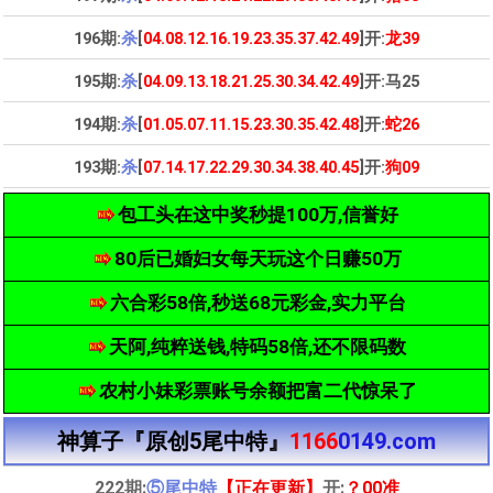
196期:
杀
[
04.08.12.16.19.23.35.37.42.49
]开:
龙39
195期:
杀
[
04.09.13.18.21.25.30.34.42.49
]开:
马25
194期:
杀
[
01.05.07.11.15.23.30.35.42.48
]开:
蛇26
193期:
杀
[
07.14.17.22.29.30.34.38.40.45
]开:
狗09
包工头在这中奖秒提100万,信誉好
80后已婚妇女每天玩这个日赚50万
六合彩58倍,秒送68元彩金,实力平台
天阿,纯粹送钱,特码58倍,还不限码数
农村小妹彩票账号余额把富二代惊呆了
神算子『原创5尾中特』
1166
0149.com
222期:
⑤尾中特
【正在更新】
开:
？00准