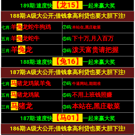
【龙15】
189期:速度快
一起来赢大奖
188期:A级大公开;借钱拿高利贷也要大胆下注!
羊
兔
龙蛇牛狗鸡
⑦码:
七肖:
本站在,黑庄歇菜
羊
兔
龙蛇牛
下十万,月入百万
五肖:
⑤码:
羊
兔
龙
泼天富贵请把握
三肖:
③码:
【兔16】
188期:速度快
一起来赢大奖
187期:A级大公开;借钱拿高利贷也要大胆下注!
马
猪龙鸡鼠羊兔
⑦码:
七肖:
牛逼网站,期期准
马
猪龙鸡鼠
不用上班钱照赚
五肖:
⑤码:
马
猪龙
本站在,黑庄歇菜
三肖:
③码:
【马01】
187期:速度快
一起来赢大奖
186期:A级大公开;借钱拿高利贷也要大胆下注!