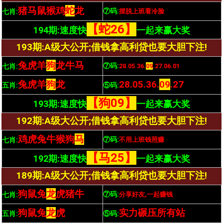
猪马鼠猴鸡
蛇
龙
⑦码:
七肖:
摆脱上班看冷脸
【蛇26】
194期:速度快
一起来赢大奖
193期:A级大公开;借钱拿高利贷也要大胆下注!
兔虎羊
狗
龙牛马
⑦码:
七肖:
28.05.36.
09
.27.06.01
兔虎羊
狗
龙
28.05.36.
09
.27
五肖:
⑤码:
【狗09】
193期:速度快
一起来赢大奖
192期:A级大公开;借钱拿高利贷也要大胆下注!
鸡虎兔牛猴狗
马
⑦码:
七肖:
不用上班钱照赚
【马25】
192期:速度快
一起来赢大奖
189期:A级大公开;借钱拿高利贷也要大胆下注!
狗鼠兔
龙
虎猪牛
⑦码:
七肖:
分享好友,一起赚钱
狗鼠兔
龙
虎
实力碾压所有站
五肖:
⑤码: