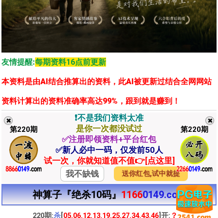
友情提醒:
每期资料16点前更新
本资料是由AI结合推算出的资料，此AI被更新过结合全网网站
资料计算出的资料准确率高达99%，跟到就是赚到！
❗️不是我们资料太准
✖️
✖️
是你一次都没试过
第
220
期
第
220
期
✅注册即领资料+平台红包
✅新人必中一码，仅发前50人
试一次，你就知道值不值👉[点这里]
我不缺钱
送你红包,试中就提
神算子『绝杀10码』
1166
0149.com
220期:
杀
[
05.06.12.13.19.25.27.34.43.46
]开:
？00