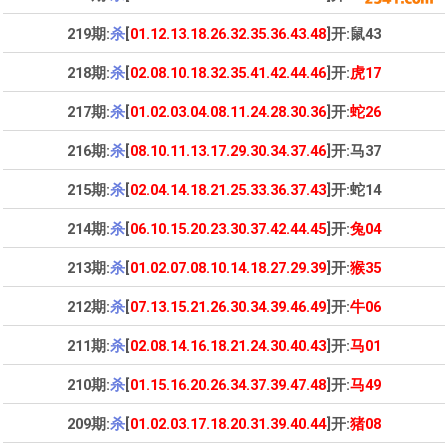
219期:
杀
[
01.12.13.18.26.32.35.36.43.48
]开:
鼠43
218期:
杀
[
02.08.10.18.32.35.41.42.44.46
]开:
虎17
217期:
杀
[
01.02.03.04.08.11.24.28.30.36
]开:
蛇26
216期:
杀
[
08.10.11.13.17.29.30.34.37.46
]开:
马37
215期:
杀
[
02.04.14.18.21.25.33.36.37.43
]开:
蛇14
214期:
杀
[
06.10.15.20.23.30.37.42.44.45
]开:
兔04
213期:
杀
[
01.02.07.08.10.14.18.27.29.39
]开:
猴35
212期:
杀
[
07.13.15.21.26.30.34.39.46.49
]开:
牛06
211期:
杀
[
02.08.14.16.18.21.24.30.40.43
]开:
马01
210期:
杀
[
01.15.16.20.26.34.37.39.47.48
]开:
马49
209期:
杀
[
01.02.03.17.18.20.31.39.40.44
]开:
猪08