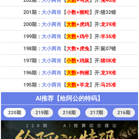
202期：
大小两肖
【
大数
+马虎
】开:
兔40准
201期：
大小两肖
【
小数
+猴蛇
】开:
猪32错
200期：
大小两肖
【
大数
+虎鸡
】开:
龙39准
199期：
大小两肖
【
大数
+鸡牛
】开:
羊36准
198期：
大小两肖
【
大数
+虎兔
】开:
鼠07错
197期：
大小两肖
【
小数
+鸡鼠
】开:
猪08准
196期：
大小两肖
【
大数
+狗猴
】开:
龙39准
195期：
大小两肖
【
大数
+羊龙
】开:
马25准
AI推荐【给阿公的特码】
220期
219期
218期
217期
216期