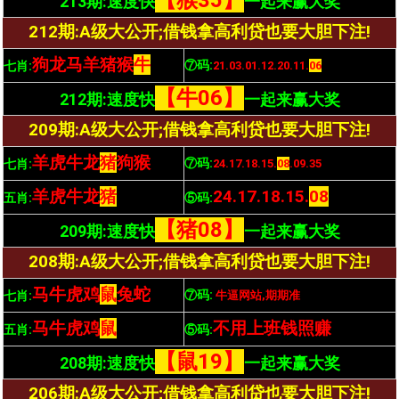
213期:速度快
一起来赢大奖
212期:A级大公开;借钱拿高利贷也要大胆下注!
狗龙马羊猪猴
牛
⑦码:
七肖:
21.03.01.12.20.11.
06
【牛06】
212期:速度快
一起来赢大奖
209期:A级大公开;借钱拿高利贷也要大胆下注!
羊虎牛龙
猪
狗猴
⑦码:
七肖:
24.17.18.15.
08
.09.35
羊虎牛龙
猪
24.17.18.15.
08
五肖:
⑤码:
【猪08】
209期:速度快
一起来赢大奖
208期:A级大公开;借钱拿高利贷也要大胆下注!
马牛虎鸡
鼠
兔蛇
⑦码:
七肖:
牛逼网站,期期准
马牛虎鸡
鼠
不用上班钱照赚
五肖:
⑤码:
【鼠19】
208期:速度快
一起来赢大奖
206期:A级大公开;借钱拿高利贷也要大胆下注!