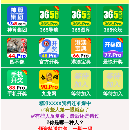
神算集团
365导航
365图库
365论坛
四不像
官方开奖
港澳宝典
最快开奖
手机开奖
九龙网
等待加入
等待加入
精准XXXX资料连准爆中
✅有些人第一眼就点了
✅有些人反复看，最后还是错过
❓
你是哪一种人？
领资料送红包，一期一码