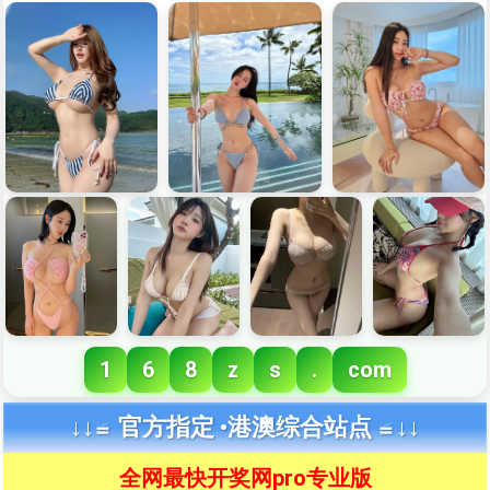
1
6
8
z
s
.
com
↓↓≌ 官方指定 •
港澳综合站点 ≌↓↓
全网最快开奖网pro专业版