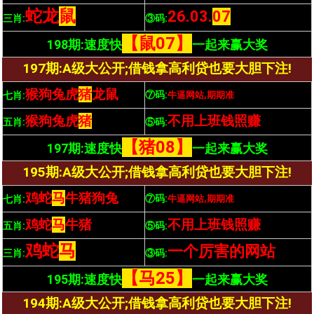
蛇龙
鼠
26.03.
07
三肖:
③码:
【鼠07】
198期:速度快
一起来赢大奖
197期:A级大公开;借钱拿高利贷也要大胆下注!
猴狗兔虎
猪
龙鼠
⑦码:
七肖:
牛逼网站,期期准
猴狗兔虎
猪
不用上班钱照赚
五肖:
⑤码:
【猪08】
197期:速度快
一起来赢大奖
195期:A级大公开;借钱拿高利贷也要大胆下注!
鸡蛇
马
牛猪狗兔
⑦码:
七肖:
牛逼网站,期期准
鸡蛇
马
牛猪
不用上班钱照赚
五肖:
⑤码:
鸡蛇
马
一个厉害的网站
三肖:
③码:
【马25】
195期:速度快
一起来赢大奖
194期:A级大公开;借钱拿高利贷也要大胆下注!